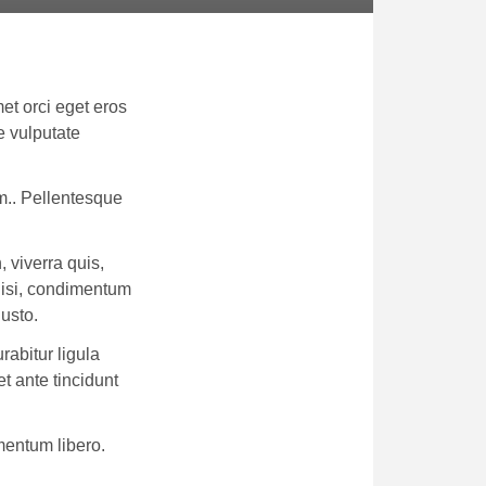
met orci eget eros
e vulputate
m.. Pellentesque
 viverra quis,
 nisi, condimentum
justo.
rabitur ligula
t ante tincidunt
rmentum libero.