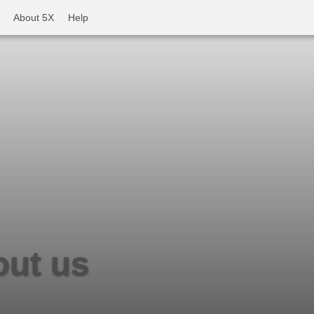
About 5X
Help
ut us