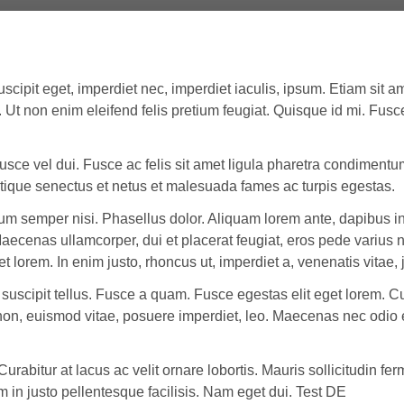
suscipit eget, imperdiet nec, imperdiet iaculis, ipsum. Etiam sit a
. Ut non enim eleifend felis pretium feugiat. Quisque id mi. Fusc
ce vel dui. Fusce ac felis sit amet ligula pharetra condimentu
istique senectus et netus et malesuada fames ac turpis egestas.
 semper nisi. Phasellus dolor. Aliquam lorem ante, dapibus in,
 Maecenas ullamcorper, dui et placerat feugiat, eros pede varius
et lorem. In enim justo, rhoncus ut, imperdiet a, venenatis vitae, 
 suscipit tellus. Fusce a quam. Fusce egestas elit eget lorem. Cu
 non, euismod vitae, posuere imperdiet, leo. Maecenas nec odio e
Curabitur at lacus ac velit ornare lobortis. Mauris sollicitudin fe
 in justo pellentesque facilisis. Nam eget dui. Test DE